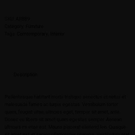
SKU:
AR889
Category:
Furniture
Tags:
Comtemporary
,
Interior
Description
Pellentesque habitant morbi tristique senectus et netus et
malesuada fames ac turpis egestas. Vestibulum tortor
quam, feugiat vitae, ultricies eget, tempor sit amet, ante.
Donec eu libero sit amet quam egestas semper. Aenean
ultricies mi vitae est. Mauris placerat eleifend leo. Quisque
sit amet est et sapien ullamcorper pharetra. Vestibulum erat